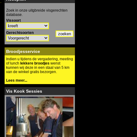
Zoek in onze uitgbreide visgerechten
database.
Vissoort
Gerechtsoorten
zoeken
Broodjesservice
Indien u tijdens de vergadering, meeting
of lunch
lekkere broodjes
wenst
kunnen wij deze in een staal van 5 km
van de winkel gratis bezorgen.
Lees meer...
Vis Kook Sessies