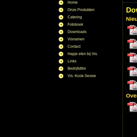
Home
Do
Onze Produkten
Catering
Nie
Fotoboek
Downloads
Visnamen
Contact
Hapje eten bij Vis.
Links
Bedrijfsfilm
Vis.-Kook-Sessie
Ove