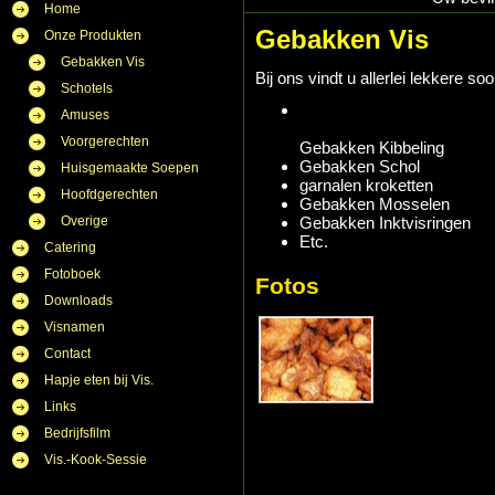
Home
Gebakken Vis
Onze Produkten
Gebakken Vis
Bij ons vindt u allerlei lekkere s
Schotels
Amuses
Voorgerechten
Gebakken Kibbeling
Gebakken Schol
Huisgemaakte Soepen
garnalen kroketten
Hoofdgerechten
Gebakken Mosselen
Overige
Gebakken Inktvisringen
Etc.
Catering
Fotoboek
Fotos
Downloads
Visnamen
Contact
Hapje eten bij Vis.
Links
Bedrijfsfilm
Vis.-Kook-Sessie